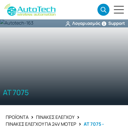
Λογαριασμός
Support
AT 7075
ΠΡΟΪΌΝΤΑ
ΠΊΝΑΚΕΣ ΕΛΈΓΧΟΥ
ΠΊΝΑΚΕΣ ΕΛΈΓΧΟΥ ΓΙΑ 24V ΜΟΤΈΡ
AT 7075 -