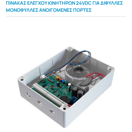
ΠΊΝΑΚΑΣ ΕΛΈΓΧΟΥ ΚΙΝΗΤΉΡΩΝ 24VDC ΓΙΑ ΔΊΦΥΛΛΕΣ
ΜΟΝΌΦΥΛΛΕΣ ΑΝΟΙΓΌΜΕΝΕΣ ΠΌΡΤΕΣ