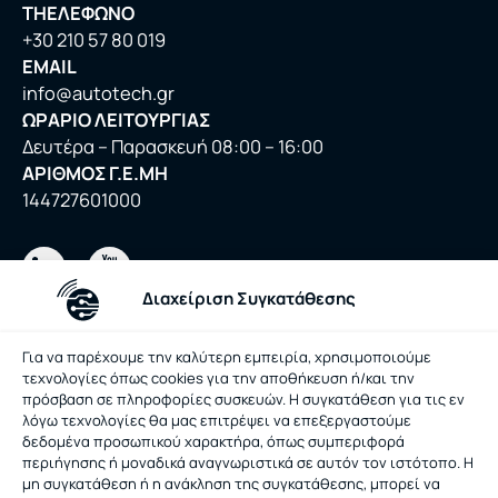
ΤΗΕΛΕΦΩΝΟ
+30 210 57 80 019
EMAIL
info@autotech.gr
ΩΡΑΡΙΟ ΛΕΙΤΟΥΡΓΙΑΣ
Δευτέρα – Παρασκευή 08:00 – 16:00
ΑΡΙΘΜΟΣ Γ.Ε.ΜΗ
144727601000
Διαχείριση Συγκατάθεσης
Πολιτική Απορρήτου
Πολιτική Cookies
Για να παρέχουμε την καλύτερη εμπειρία, χρησιμοποιούμε
τεχνολογίες όπως cookies για την αποθήκευση ή/και την
Όροι Χρήσης
Διαχείριση Συγκατάθεσης
πρόσβαση σε πληροφορίες συσκευών. Η συγκατάθεση για τις εν
λόγω τεχνολογίες θα μας επιτρέψει να επεξεργαστούμε
δεδομένα προσωπικού χαρακτήρα, όπως συμπεριφορά
περιήγησης ή μοναδικά αναγνωριστικά σε αυτόν τον ιστότοπο. Η
B2B LOGIN
μη συγκατάθεση ή η ανάκληση της συγκατάθεσης, μπορεί να