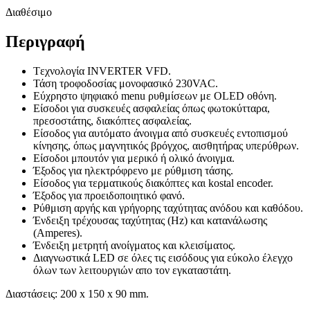
Διαθέσιμο
Περιγραφή
Tεχνολογία INVERTER VFD.
Τάση τροφοδοσίας μονοφασικό 230VAC.
Εύχρηστο ψηφιακό menu ρυθμίσεων με OLED οθόνη.
Είσοδοι για συσκευές ασφαλείας όπως φωτοκύτταρα,
πρεσοστάτης, διακόπτες ασφαλείας.
Είσοδος για αυτόματο άνοιγμα από συσκευές εντοπισμού
κίνησης, όπως μαγνητικός βρόγχος, αισθητήρας υπερύθρων.
Είσοδοι μπουτόν για μερικό ή ολικό άνοιγμα.
Έξοδος για ηλεκτρόφρενο με ρύθμιση τάσης.
Είσοδος για τερματικούς διακόπτες και kostal encoder.
Έξοδος για προειδοποιητικό φανό.
Ρύθμιση αργής και γρήγορης ταχύτητας ανόδου και καθόδου.
Ένδειξη τρέχουσας ταχύτητας (Hz) και κατανάλωσης
(Amperes).
Ένδειξη μετρητή ανοίγματος και κλεισίματος.
Διαγνωστικά LED σε όλες τις εισόδους για εύκολο έλεγχο
όλων των λειτουργιών απο τον εγκαταστάτη.
Διαστάσεις: 200 x 150 x 90 mm.