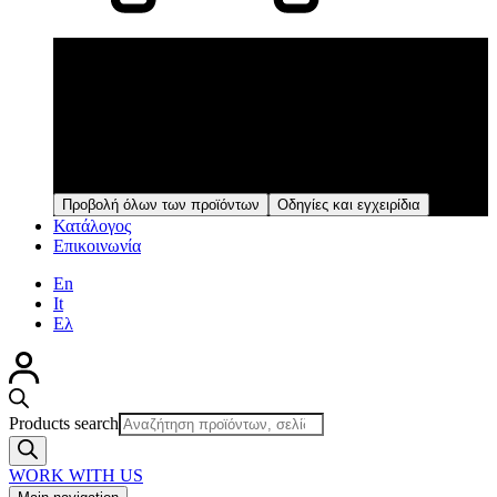
Προϊόντα
Μέσα από μια συνεχή διαδικασία ελέγχων και
επαληθεύσεων, τα προϊόντα παράγονται στην κάθετη
αυτοματοποιημένη μονάδα παραγωγής με εξοπλισμό υψηλής
τεχνολογίας και διασφαλίζεται η υψηλή ποιότητά τους σε
κάθε στάδιο παραγωγής.
Προβολή όλων των προϊόντων
Οδηγίες και εγχειρίδια
Κατάλογος
Επικοινωνία
En
It
Ελ
Products search
WORK WITH US