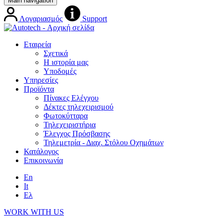
Main navigation
Λογαριασμός
Support
Εταιρεία
Σχετικά
Η ιστορία μας
Υποδομές
Υπηρεσίες
Προϊόντα
Πίνακες Ελέγχου
Δέκτες τηλεχειρισμού
Φωτοκύτταρα
Τηλεχειριστήρια
Έλεγχος Πρόσβασης
Τηλεμετρία - Διαχ. Στόλου Οχημάτων
Κατάλογος
Επικοινωνία
En
It
Ελ
WORK WITH US