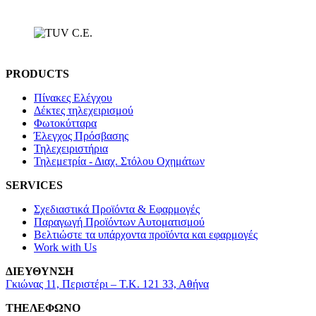
PRODUCTS
Πίνακες Ελέγχου
Δέκτες τηλεχειρισμού
Φωτοκύτταρα
Έλεγχος Πρόσβασης
Τηλεχειριστήρια
Τηλεμετρία - Διαχ. Στόλου Οχημάτων
SERVICES
Σχεδιαστικά Προϊόντα & Εφαρμογές
Παραγωγή Προϊόντων Αυτοματισμού
Βελτιώστε τα υπάρχοντα προϊόντα και εφαρμογές
Work with Us
ΔΙΕΥΘΥΝΣΗ
Γκιώνας 11, Περιστέρι – Τ.Κ. 121 33, Αθήνα
ΤΗΕΛΕΦΩΝΟ