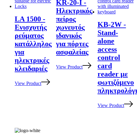
KR-20-I -
Ηλεκτρικός
LA 1500 -
πείρος
KB-2W -
Ενισχυτής
χωνευτός
Stand-
ρεύματος
ιδανικός
alone
κατάλληλος
για πόρτες
access
για
ασφαλείας
control
ηλεκτρικές
card
View Product
κλειδαριές
reader με
φωτιζόμενο
View Product
πληκτρολόγ
View Product