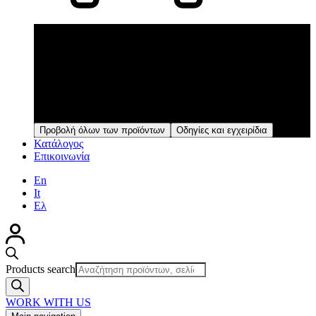
Προϊόντα
Μέσα από μια συνεχή διαδικασία ελέγχων και
επαληθεύσεων, τα προϊόντα παράγονται στην κάθετη
αυτοματοποιημένη μονάδα παραγωγής με εξοπλισμό υψηλής
τεχνολογίας και διασφαλίζεται η υψηλή ποιότητά τους σε
κάθε στάδιο παραγωγής.
Προβολή όλων των προϊόντων
Οδηγίες και εγχειρίδια
Κατάλογος
Επικοινωνία
En
It
Ελ
Products search
WORK WITH US