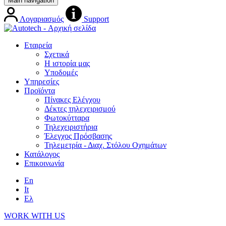
Main navigation
Λογαριασμός
Support
Εταιρεία
Σχετικά
Η ιστορία μας
Υποδομές
Υπηρεσίες
Προϊόντα
Πίνακες Ελέγχου
Δέκτες τηλεχειρισμού
Φωτοκύτταρα
Τηλεχειριστήρια
Έλεγχος Πρόσβασης
Τηλεμετρία - Διαχ. Στόλου Οχημάτων
Κατάλογος
Επικοινωνία
En
It
Ελ
WORK WITH US