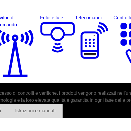
itori di
Fotocellule
Telecomandi
Controll
comando
esso di controlli e verifiche, i prodotti vengono realizzati nell'
cnologia e la loro elevata qualità è garantita in ogni fase della 
i
Istruzioni e manuali