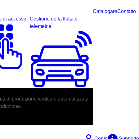
Catalogare
Contatto
o di accesso
Gestione della flotta e
telemetria
unità di produzione verticale automatizzata
produzione.
Conto
Supporto