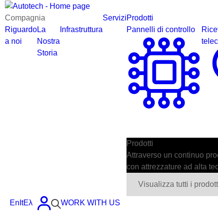
Compagnia
Servizi
Prodotti
Riguardo
La
Infrastruttura
Pannelli di controllo
Ricev
a noi
Nostra
tele
Storia
Prodotti
Attraverso un continuo proc
con attrezzature ad alta te
Visualizza tutti i prodott
En
It
Ελ
WORK WITH US