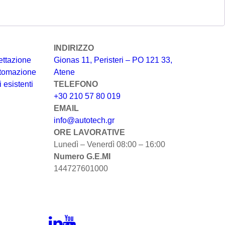
INDIRIZZO
ettazione
Gionas 11, Peristeri – PO 121 33,
automazione
Atene
 esistenti
TELEFONO
+30 210 57 80 019
EMAIL
info@autotech.gr
ORE LAVORATIVE
Lunedì – Venerdì 08:00 – 16:00
Numero G.E.MI
144727601000