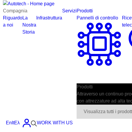
Compagnia
Servizi
Prodotti
Riguardo
La
Infrastruttura
Pannelli di controllo
Ricev
a noi
Nostra
tele
Storia
Prodotti
Attraverso un continuo proc
con attrezzature ad alta te
Visualizza tutti i prodott
En
It
Ελ
WORK WITH US