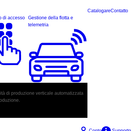
Catalogare
Contatto
o di accesso
Gestione della flotta e
telemetria
unità di produzione verticale automatizzata
produzione.
Conto
Supporto