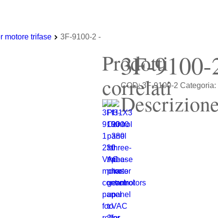
 motore trifase
3F-9100-2 -
3F-9100-2
Prodotti
correlati
COD:
3F-9100-2
Categoria
Descrizion