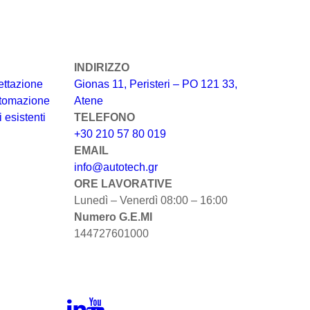
INDIRIZZO
ettazione
Gionas 11, Peristeri – PO 121 33,
automazione
Atene
 esistenti
TELEFONO
+30 210 57 80 019
EMAIL
info@autotech.gr
ORE LAVORATIVE
Lunedì – Venerdì 08:00 – 16:00
Numero G.E.MI
144727601000