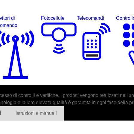
itori di
Fotocellule
Telecomandi
Controll
comando
esso di controlli e verifiche, i prodotti vengono realizzati nell'
cnologia e la loro elevata qualità è garantita in ogni fase della 
i
Istruzioni e manuali