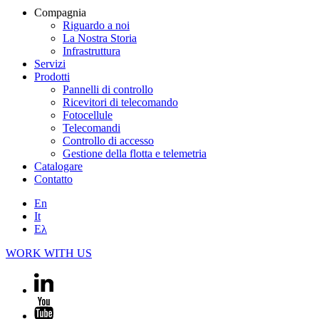
Compagnia
Riguardo a noi
La Nostra Storia
Infrastruttura
Servizi
Prodotti
Pannelli di controllo
Ricevitori di telecomando
Fotocellule
Telecomandi
Controllo di accesso
Gestione della flotta e telemetria
Catalogare
Contatto
En
It
Ελ
WORK WITH US