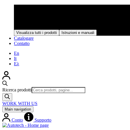
Prodotti
Attraverso un continuo processo di controlli e verifiche, i prodot
ogni fase della produzione.
Visualizza tutti i prodotti
Istruzioni e manuali
Catalogare
Contatto
En
It
Ελ
Ricerca prodotti
WORK WITH US
Main navigation
Conto
Supporto