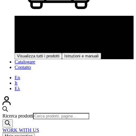
Prodotti
Attraverso un continuo processo di controlli e verifiche, i
prodotti vengono realizzati nell'unità di produzione verticale
automatizzata con attrezzature ad alta tecnologia e la loro
elevata qualità è garantita in ogni fase della produzione.
Visualizza tutti i prodotti
Istruzioni e manuali
Catalogare
Contatto
En
It
Ελ
Ricerca prodotti
WORK WITH US